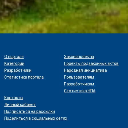
результатах
общественного
обсуждения
В соответствии со статьей
22 Закона Кыргызской
Республики «О
нормативных правовых
актах Кыргызской
Республики» настоящий
О портале
Законопроекты
проект будет размещен на
Категории
Проекты подзаконных актов
Едином портале
Разработчики
Народная инициатива
общественного
Статистика портала
Пользователям
обсуждения НПА.
Анализ соответствия
Разработчикам
проекта
Статистика НПА
законодательству
Контакты
Представленный проект не
Личный кабинет
противоречит нормам
Подписаться на рассылки
действующего
Поделиться в социальных сетях
законодательства, а также
вступившим в