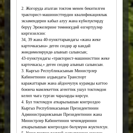
удостоверений и
2. Жогоруда аталган токтом менен бекитилген
удостоверений
тракторист-машинисттердин квалификациялык
тракториста-машиниста
экзамендерин кабыл алуу жана күбөлүктөрдү
для граждан,
берүү Эрежелерине төмөнкүдөй өзгөртүүлөр
сокращение времени,
киргизилсин:
необходимого для
34, 39 жана 40-пункттарындагы «жана жеке
прохождения
карточкасына» деген сөздөр ар кандай
квалификационных
жөндөмөлөрүндө алынып салынсын;
экзаменов и
43-пунктундагы «тракторист-машинисттин жеке
получения водительских уд
карточкасы,» деген сөздөр алынып салынсын.
остоверений.
3. Кыргыз Республикасынын Министрлер
Кроме того, это приведет
Кабинетинин алдындагы Транспорт
повышению прозрачности
каражаттарын жана айдоочулук курамды каттоо
и доступности
боюнча мамлекеттик агенттик ушул токтомдон
государственных услуг в
келип чыга турган чараларды көрсүн.
сфере приема
4. Бул токтомдун аткарылышын контролдоо
квалификационных
Кыргыз Республикасынын Президентинин
экзаменов на право
Администрациясынын Президентинин жана
получения водительских
Министрлер Кабинетинин чечимдеринин
удостоверений, а также
аткарылышын контролдоо бөлүмүнө жүктөлсүн.
увеличению уровня