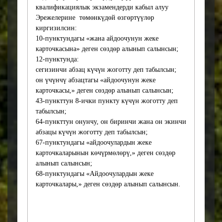
квалификациялык экзамендерди кабыл алуу
Также это послужит
Эрежелерине төмөнкүдөй өзгөртүүлөр
устранению устаревших и
киргизилсин:
неактуальных норм, а
10-пунктундагы «жана айдоочунун жеке
также позволит сделать
карточкасына» деген сөздөр алынып салынсын;
правила более
12-пунктунда:
современными и
сегизинчи абзац күчүн жоготту деп табылсын;
соответствующими
он үчүнчү абзацтагы «айдоочунун жеке
текущим требованиям.
карточкасы,» деген сөздөр алынып салынсын;
Сокращение количества
43-пункттун 8-ички пункту күчүн жоготту деп
документов и упрощение
табылсын;
процедур позволит
64-пункттун онунчу, он биринчи жана он экинчи
государственным органам
абзацы күчүн жоготту деп табылсын;
более эффективно
67-пунктундагы «айдоочулардын жеке
выполнять свои функции,
карточкаларынын көчүрмөлөрү,» деген сөздөр
сосредоточившись на
алынып салынсын;
ключевых аспектах работы.
68-пунктундагы «Айдоочулардын жеке
В результате внесения
карточкалары,» деген сөздөр алынып салынсын.
предложенных изменений
ожидается упрощение
процесса получения
водительских