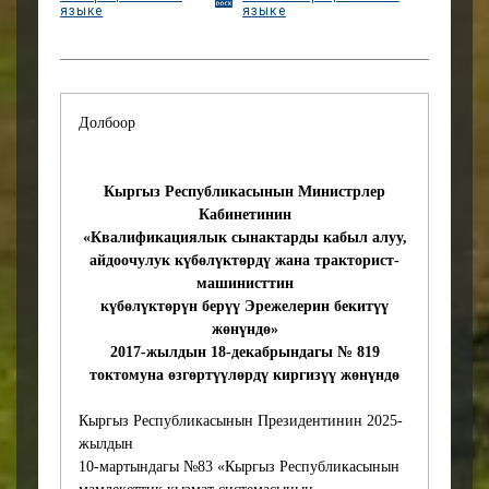
языке
языке
удостоверений, а также
удостоверений
тракториста-машиниста.
Задачей данных изменений
является упрощение
Долбоор
процедур и снижение
бюрократических
барьеров.
Кыргыз Республикасынын Министрлер
2. Описательная часть
Кабинетинин
Внесение изменений в
«Квалификациялык сынактарды кабыл алуу,
постановление
айдоочулук күбөлүктөрдү жана тракторист-
Правительства
машинисттин
Кыргызской Республики от
күбөлүктөрүн берүү Эрежелерин бекитүү
18 декабря 2017 года № 819
жөнүндө»
обусловлено тем, что в
2017-жылдын 18-декабрындагы № 819
настоящее время в
токтомуна өзгөртүүлөрдү киргизүү жөнүндө
Кыргызской Республике
ведется работа по
Кыргыз Республикасынын Президентинин 2025-
исключению требований
жылдын
по продастовлению
10-мартындагы №83 «Кыргыз Республикасынын
документов не