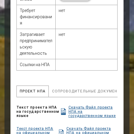
№819»
Требует
нет
финансировани
1.Цель и задачи проекта
я
Целью данного проекта
является реализация
Указа
Затрагивает
нет
Президента Кыргызской
предпринимател
Республики «О
ьскую
дополнительных мерах по
деятельность
повышению
эффективности и
Ссылки на НПА
дебюрократизации
системы государственной
службы Кыргызской
Республики» от 10 марта
ПРОЕКТ НПА
СОПРОВОДИТЕЛЬНЫЕ ДОКУМЕНТЫ
2025 года № 83, а также
оптимизации
существующих правил,
Текст проекта НПА
Скачать Файл проекта
на государственном
НПА на
касающихся приема
языке
государственном языке
квалификационных
экзаменов и выдачи
Текст проекта НПА
Скачать Файл проекта
водительских
на официальном
НПА на официальном