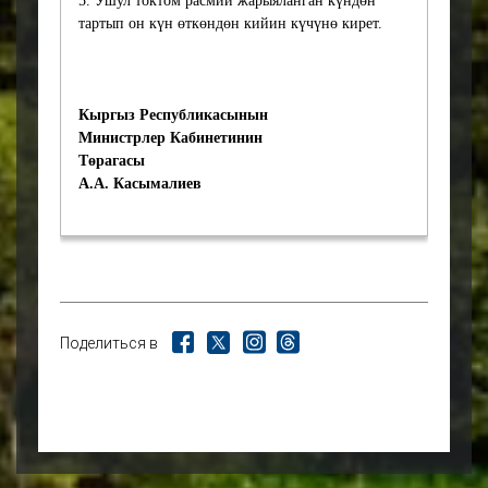
5. Ушул токтом расмий жарыяланган күндөн
доверия граждан к
тартып он күн өткөндөн кийин күчүнө кирет.
государственным органам,
занимающимся
выдачей водительских удос
товерений.
Кыргыз Республикасынын
Прогнозы возможных
Министрлер Кабинетинин
социальных,
Төрагасы
экономических,
А.А. Касымалиев
правовых,
правозащитных,
гендерных,
экологических,
коррупционных
последствий
Принятие данного проекта
Поделиться в
социальных,
экономических, правовых,
правозащитных, гендерных,
экологических,
коррупционных
последствий не повлечет.
Информация о