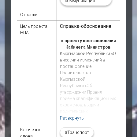
коммуникации
Отрасли
Справка-обоснование
Цель проекта
НПА
к проекту постановления
Кабинета Министров
Кыргызской Республики «О
внесении изменений в
постановление
Правительства
Кыргызской
Республики
«
Об
утверждении Правил
приема квалификационных
экзаменов, выдачи
водительских
удостоверений и
Развернуть
удостоверений
Ключевые
тракториста-машиниста»
#Транспорт
слова
от 18 декабря 2017 года