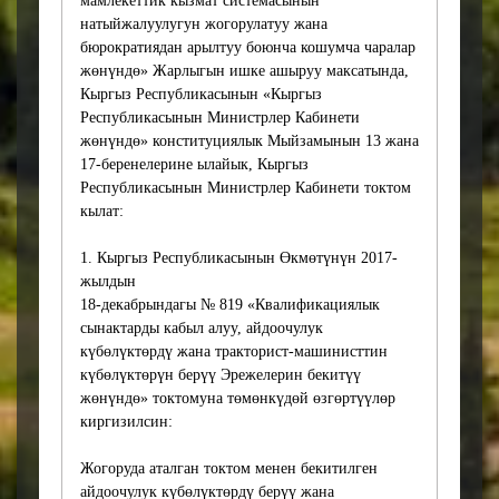
мамлекеттик кызмат системасынын
работающим и не
натыйжалуулугун жогорулатуу жана
отвечающим современным
бюрократиядан арылтуу боюнча кошумча чаралар
требованиям.
жөнүндө» Жарлыгын ишке ашыруу максатында,
Данным проектом
Кыргыз Республикасынын «Кыргыз
предлагается исключить
Республикасынын Министрлер Кабинети
предоставление личной
жөнүндө» конституциялык Мыйзамынын 13 жана
карточки водителя и
17-беренелерине ылайык, Кыргыз
личной карточки
Республикасынын Министрлер Кабинети токтом
тракториста-машиниста
кылат:
так как все сведения о
водителе вносятся в
1. Кыргыз Республикасынын Өкмөтүнүн 2017-
автоматизированную
жылдын
информационную систему
18-декабрындагы № 819 «Квалификациялык
для бесрочного хранения
сынактарды кабыл алуу, айдоочулук
это позволит сократить
күбөлүктөрдү жана тракторист-машинисттин
количество документов,
күбөлүктөрүн берүү Эрежелерин бекитүү
необходимых для
жөнүндө» токтомуна төмөнкүдөй өзгөртүүлөр
получения удостоверений,
киргизилсин:
что упростит процесс для
граждан и снизит нагрузку
Жогоруда аталган токтом менен бекитилген
на государственные
айдоочулук күбөлүктөрдү берүү жана
органы.