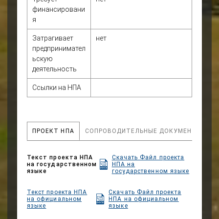
финансировани
хозяйствующих субъектов,
я
создание условий для
гуманного обращения с
Затрагивает
нет
животными, развитие
предпринимател
правовой базы для
ьскую
эффективного
деятельность
государственного
контроля и надзора в
Ссылки на НПА
данной сфере, а также
содействие сохранению
биоразнообразия и
предотвращению
ПРОЕКТ НПА
СОПРОВОДИТЕЛЬНЫЕ ДОКУМЕНТЫ
незаконного оборота
объектов животного мира.
Текст проекта НПА
Скачать Файл проекта
на государственном
НПА на
языке
государственном языке
Текст проекта НПА
Скачать Файл проекта
на официальном
НПА на официальном
языке
языке