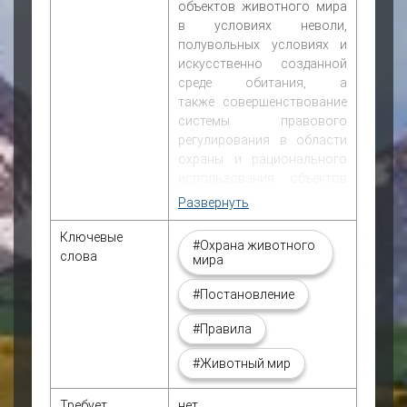
объектов животного мира
в условиях неволи,
полувольных условиях и
искусственно созданной
среде обитания, а
также совершенствование
системы правового
регулирования в области
охраны и рационального
использования объектов
животного мира.
Развернуть
Задачами являются
утверждение порядка
Ключевые
#Охрана животного
содержания и разведения
слова
мира
объектов животного мира,
устранение правовых
#Постановление
коллизий при применении
#Правила
действующих такс
взысканий, обеспечение
#Животный мир
баланса между
природоохранными
Требует
нет
мерами и возможностями