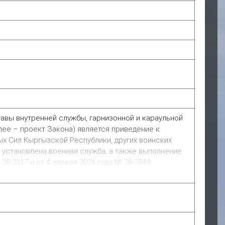
авы внутренней службы, гарнизонной и караульной
лее – проект Закона) является приведение к
х Сил Кыргызской Республики, других воинских
 установлена военная служба, а также выполнение
-2317 и от 4 апреля 2024 года № 28-2849.