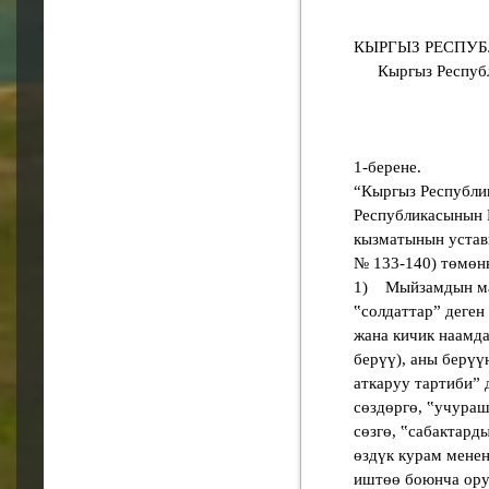
КЫРГЫЗ РЕСПУ
Кыргыз Респуб
1-берене.
“Кыргыз Республи
Республикасынын 
кызматынын уставы
№ 133-140) төмөнк
1) Мыйзамдын мамл
‟солдаттарˮ деген
жана кичик наамда
берүү), аны берүү
аткаруу тартибиˮ 
сөздөргө, ‟учураш
сөзгө, ‟сабактард
өздүк курам мене
иштөө боюнча орун