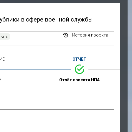
ублики в сфере военной службы
История проекта
рыто
ИЕ
ОТЧЁТ
5
Отчёт проекта НПА