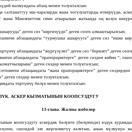
күдөй мазмундагы абзац менен толукталсын:
е салтанаттуу иш-чараларды жана чогулуштарды өткөрүүдө, аск
т жана Мамлекеттик гимн аткарылып жатканда оң колун көкүрө
ашырууда” деген сөз “киргизүүдө” деген сөзгө алмаштырылсын;
ешинчи абзацындагы “турмушка ашырууга” деген сөз “ишке кирг
өртүнчү абзацындагы “жүргүзүлөт” деген сөз “берилет” деген сөз
экинчи абзацындагы “прапорщиктерге” деген сөздөн кийин “, ошо
кызматчыларына” деген сөздөр менен толукталсын;
сегизинчи абзацындагы “жана прапорщиктерге” деген сөздөрдөн
” деген сөздөр менен толукталсын;
иядагы төртүнчү бөлүк менен толукталсын:
ЛҮК. АСКЕР КЫЗМАТЫНЫН КООПСУЗДУГУ
13-глава. Жалпы жоболор
тынын коопсуздугу аскердик бөлүктө (бөлүкчөдө) өздүк курамды
өзүнчө, ошондой эле жергиликтүү калктын, анын мүлкүнүн жа