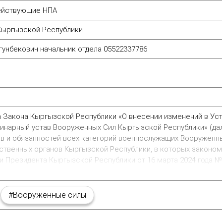
действующие НПА
Кыргызской Республики
гунбекович начальник отдела 05522337786
 Закона Кыргызской Республики «О внесении изменений в Уст
линарный устав Вооруженных Сил Кыргызской Республики» (да
в и обязанностей всех категорий военнослужащих Вооруженны
ственных органов Кыргызской Республики, в которых законом
 Президента Кыргызской Республики от 16 марта 2024 года № 28
#Вооруженные силы