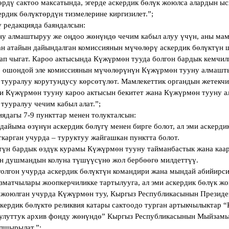
өрдү сактоо максатында, эгерде аскердик бөлүк жоюлса алардын ы
рдик бөлүктөрдүн тизмелерине киргизилет.”;
ү редакцияда баяндалсын:
ну алмаштыруу же оңдоо жөнүндө чечим кабыл алуу үчүн, аны мам
ан атайын дайындалган комиссиянын мүчөлөрү аскердик бөлүктүн
ап чыгат. Кароо актысында Күжүрмөн тууда болгон бардык кемчили
, ошондой эле комиссиянын мүчөлөрүнүн Күжүрмөн тууну алмашт
 тууралуу корутундусу көрсөтүлөт. Мамлекеттик органдын жетекч
и Күжүрмөн тууну кароо актысын бекитет жана Күжүрмөн тууну 
тууралуу чечим кабыл алат.”;
иядагы 7-9 пункттар менен толукталсын:
дайыма өзүнүн аскердик бөлүгү менен бирге болот, ал эми аскерд
карган учурда – туруктуу жайгашкан пунктта болот.
ктүн бардык өздүк курамы Күжүрмөн тууну тайманбастык жана каа
ын душмандын колуна түшүүсүнө жол бербөөгө милдеттүү.
олгон учурда аскердик бөлүктүн командири жана мындай абийирси
зматчылары жоопкерчиликке тартылууга, ал эми аскердик бөлүк ж
к жоюлган учурда Күжүрмөн туу, Кыргыз Республикасынын Презид
кердик бөлүктө реликвия катары сактоодо турган артыкчылыктар 
улуттук архив фонду жөнүндө” Кыргыз Республикасынын Мыйзам
апшырылат.”;