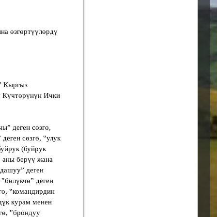
на өзгөртүүлөрдү
” Кыргыз
у Күчтөрүнүн Ички
ыˮ деген сөзгө,
 деген сөзгө, ‟улук
буйрук (буйрук
, аны берүү жана
мдашууˮ деген
 ‟бөлүкчөˮ деген
гө, ‟командирдин
дүк курам менен
гө, ‟брондуу