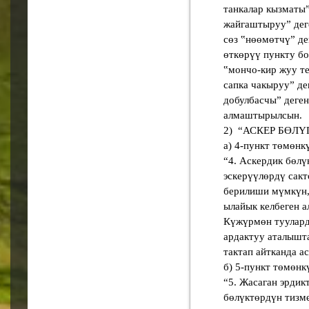
танкалар кызматыˮ
жайгаштырууˮ деге
сөз ‟нөөмөтчүˮ де
өткөрүү пункту бо
‟мончо-кир жуу те
сапка чакырууˮ де
добулбасчыˮ деген
алмаштырылсын.
2) “АСКЕР БӨЛҮ
а) 4-пункт төмөнк
“4. Аскердик бөл
эскерүүлөрдү сакт
берилиши мүмкүн,
ылайык келбеген а
Күжүрмөн туулард
ардактуу аталышта
тактап айтканда а
б) 5-пункт төмөнк
“5. Жасаган эрди
бөлүктөрдүн тизме