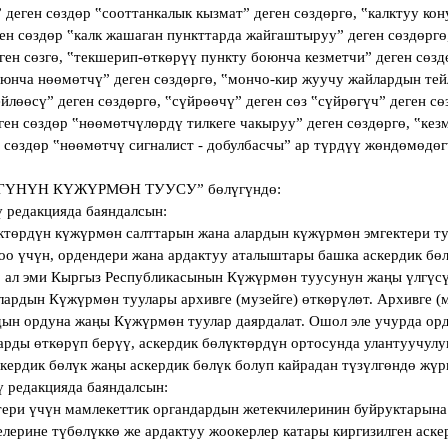
 деген сөздөр ‟сооттанкалык кызматˮ деген сөздөргө, ‟калктуу ко
н сөздөр ‟калк жашаган пункттарда жайгаштырууˮ деген сөздөргө,
ген сөзгө, ‟текшерип-өткөрүү пункту боюнча кезметчиˮ деген сөзд
юнча нөөмөтчүˮ деген сөздөргө, ‟мончо-кир жуучу жайлардын тей
йлөөсүˮ деген сөздөргө, ‟сүйрөөчүˮ деген сөз ‟сүйрөгүчˮ деген сө
ген сөздөр ‟нөөмөтчүлөрдү тилкеге чакырууˮ деген сөздөргө, ‟кез
 сөздөр ‟нөөмөтчү сигналист - добулбасчыˮ ар түрдүү жөндөмөдөг
ГҮНҮН КҮЖҮРМӨН ТУУСУ” бөлүгүндө:
ү редакцияда баяндалсын:
үктөрдүн күжүрмөн салттарын жана алардын күжүрмөн эмгектери т
оо үчүн, ордендери жана ардактуу аталыштары башка аскердик бө
 ал эми Кыргыз Республикасынын Күжүрмөн туусунун жаңы үлгүс
лардын Күжүрмөн туулары архивге (музейге) өткөрүлөт. Архивге (
ын ордуна жаңы Күжүрмөн туулар даярдалат. Ошол эле учурда ор
рды өткөрүп берүү, аскердик бөлүктөрдүн ортосунда улантуучулук
скердик бөлүк жаңы аскердик бөлүк болуп кайрадан түзүлгөндө жүрг
ү редакцияда баяндалсын:
ктери үчүн мамлекеттик органдардын жетекчилеринин буйруктарына
лерине түбөлүккө же ардактуу жоокерлер катары киргизилген аск