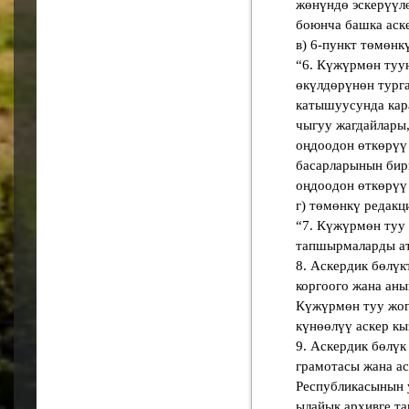
жөнүндө эскерүүл
боюнча башка аске
в) 6-пункт төмөнк
“6. Күжүрмөн туу
өкүлдөрүнөн тург
катышуусунда кар
чыгуу жагдайлары
оңдоодон өткөрүү
басарларынын бир
оңдоодон өткөрүү 
г) төмөнкү редакц
“7. Күжүрмөн туу 
тапшырмаларды ат
8. Аскердик бөлү
коргоого жана ан
Күжүрмөн туу жог
күнөөлүү аскер кы
9. Аскердик бөлү
грамотасы жана ас
Республикасынын 
ылайык архивге т