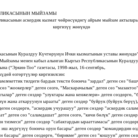
БЛИКАСЫНЫН МЫЙЗАМЫ
ликасынын аскердик кызмат чөйрөсүндөгү айрым мыйзам актылары
киргизүү жөнүндө
касынын Куралдуу Күчтөрүнүн Ички кызматынын уставы жөнүндө
Мыйзамы менен кабыл алынган Кыргыз Республикасынын Куралду
на (“Эркин-Тоо” газетасы, 1998-жыл, 16-сентябрь,
үдөй өзгөртүүлөр киргизилсин:
екеттик тилдеги бардык тексти боюнча ‟зардалˮ деген сөз ‟башч
 сөз ‟жоокерлерˮ деген сөзгө, ‟Маскарачылыкˮ деген сөз ‟мазактооˮ
гыларˮ деген сөздөр ‟улуктары жана кенжелери» деген сөздөргө, ‟
нүн жана аткаруунун ыраатыˮ деген сөздөр ‟буйрук (буйрук берүү)
деген сөздөргө, ‟аскердик учурашууˮ деген сөздөр ‟аскердик сала
атˮ деген сөз ‟саламдашатˮ деген сөзгө, ‟кичи бөлүкˮ деген сөздөр
ын тизмесиˮ деген сөздөр ‟сабактардын ырааттамасыˮ деген сөздөр
н иш жүргүзүү боюнча орун басарыˮ деген сөздөр ‟командирдин өз
 басарыˮ деген сөздөргө, ‟бирикмеˮ деген сөз ‟кошуунˮ деген сөз