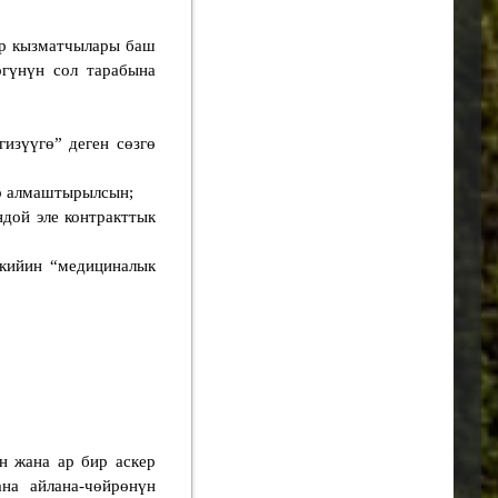
ер кызматчылары баш
гүнүн сол тарабына
изүүгө” деген сөзгө
гө алмаштырылсын;
ндой эле контракттык
 кийин “медициналык
н жана ар бир аскер
на айлана-чөйрөнүн