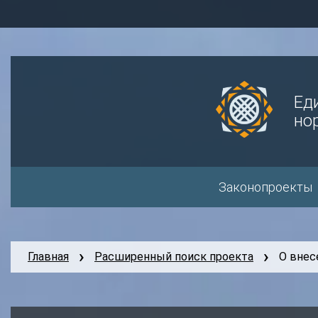
Ед
но
Законопроекты
Главная
Расширенный поиск проекта
О внес