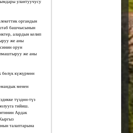
сымдары улантуучусу
лекеттик органдын
 штаб башчысынын
ктер, алардын келип
ыруу же аны
исинин орун
алмаштыруу же аны
ик бөлүк күжүрмөн
рмандык менен
здикке түздөн-түз
оюлууга тийиш.
ентинин Ардак
“Кыргыз
ынын талаптарына