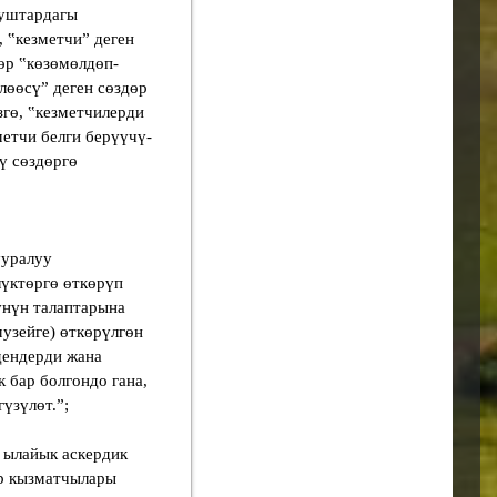
нуштардагы
 ‟кезметчиˮ деген
өр ‟көзөмөлдөп-
лөөсүˮ деген сөздөр
згө, ‟кезметчилерди
метчи белги берүүчү-
ү сөздөргө
ууралуу
лүктөргө өткөрүп
үнүн талаптарына
музейге) өткөрүлгөн
дендерди жана
 бар болгондо гана,
үзүлөт.”;
 ылайык аскердик
ер кызматчылары