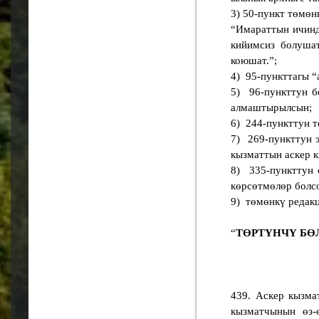
3) 50-пункт төмөн
“Имараттын ичинд
кийимсиз болуша
коюшат.”;
4) 95-пункттагы “
5) 96-пункттун б
алмаштырылсын;
6) 244-пункттун т
7) 269-пункттун 
кызматтын аскер 
8) 335-пункттун 
көрсөтмөлөр болсо
9) төмөнкү редакц
“
ТӨРТҮНЧҮ БӨ
439. Аскер кызма
кызматчынын өз-