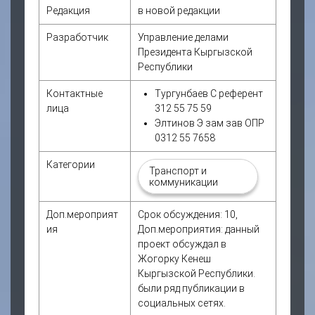
Редакция
в новой редакции
Разработчик
Управление делами
Президента Кыргызской
Республики
Контактные
Тургунбаев С референт
лица
312 55 75 59
Элтинов Э зам зав ОПР
0312 55 7658
Категории
Транспорт и
коммуникации
Доп.мероприят
Срок обсуждения: 10,
ия
Доп.мероприятия: данный
проект обсуждал в
Жогорку Кенеш
Кыргызской Республики.
были ряд публикации в
социальных сетях.