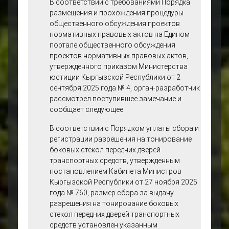
В соответствии с требованиями Порядка
При этом, прожиточный минимум в
размещения и прохождения процедуры
Кыргызстане приблизился к 9.3 тысячи
общественного обсуждения проектов
сомов
нормативных правовых актов на Едином
портале общественного обсуждения
Учитывая, что предлагаемой редакцией
проектов нормативных правовых актов,
оплата за тонировку будет установлена в
утвержденного приказом Министерства
районе 35 тыс. сом, то человек официально
юстиции Кыргызской Республики от 2
будет 2 месяца голодать, первый месяц
сентября 2025 года № 4, орган-разработчик
оплата за тонировку, второй месяц пока не
рассмотрел поступившее замечание и
получит заработную плату.
сообщает следующее.
В связи с чем, предлагаю в редакцию
В соответствии с Порядком уплаты сбора и
внести изменения в части оплаты по
регистрации разрешения на тонирование
полугодию, к примеру: тонировка на пол
боковых стекол передних дверей
года 15 000 сом или ежеквартально, по
транспортных средств, утвержденным
9000 сом, на время летнего периода когда
постановлением Кабинета Министров
Кыргызской Республики от 27 ноября 2025
года № 760, размер сбора за выдачу
разрешения на тонирование боковых
стекол передних дверей транспортных
средств установлен указанным