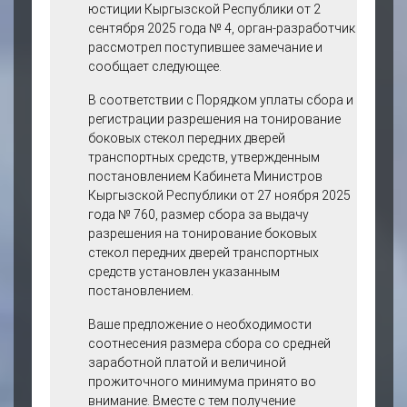
юстиции Кыргызской Республики от 2
будет 2 месяца голодать, первый месяц
проведенных аналогичных
сентября 2025 года № 4, орган-разработчик
оплата за тонировку, второй месяц пока не
мероприятий по
рассмотрел поступившее замечание и
получит заработную плату.
оформлению разрешений
сообщает следующее.
на тонирование
В связи с чем, предлагаю в редакцию
транспортных средств
В соответствии с Порядком уплаты сбора и
внести изменения в части оплаты по
показали высокую
регистрации разрешения на тонирование
полугодию, к примеру: тонировка на пол
эффективность
боковых стекол передних дверей
года 15 000 сом или ежеквартально, по
временного снижения
транспортных средств, утвержденным
9000 сом, на время летнего периода когда
размера сбора как
постановлением Кабинета Министров
с финансовой, так и с
Кыргызской Республики от 27 ноября 2025
организационной точки
года № 760, размер сбора за выдачу
зрения. Основной объем
разрешения на тонирование боковых
обращений и
стекол передних дверей транспортных
соответствующих
средств установлен указанным
поступлений
постановлением.
формировался в течение
короткого периода
Ваше предложение о необходимости
времени, что
соотнесения размера сбора со средней
свидетельствует о наличии
заработной платой и величиной
выраженного
прожиточного минимума принято во
стимулирующего эффекта
внимание. Вместе с тем получение