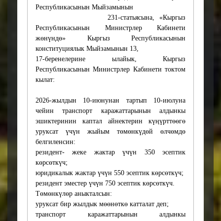
Республикасынын Мыйзамынын
5. Анализ соответствия
231-статьясына,
«
Кыргыз
проекта
Республикасынын Министрлер Кабинети
законодательству
жөнүндө
»
Кыргыз Республикасынын
Представленный проект не
конституциялык Мыйзамынын 13,
противоречит нормам
17-беренелерине ылайык, Кыргыз
действующего
Республикасынын Министрлер Кабинети токтом
законодательства, а также
кылат:
вступившим в
установленном порядке в
2026-жылдын 10-июнунан тартып 10-июлуна
силу международным
чейин транспорт каражаттарынын алдынкы
договорам, участницей
эшиктеринин каптал айнектерин күңүрттөөгө
которых является
уруксат үчүн жыйым төмөнкүдөй өлчөмдө
Кыргызская Республика.
белгиленсин:
резидент- жеке жактар үчүн 350 эсептик
6. Информация о
көрсөткүч;
необходимости
юридикалык жактар үчүн 550 эсептик көрсөткүч;
финансирования
резидент эместер үчүн 750 эсептик көрсөткүч.
Принятие представленного
Төмөнкүлөр аныкталсын:
проекта постановления
уруксат бир жылдык мөөнөткө катталат деп;
Кабинета Министров
транспорт каражаттарынын алдынкы
Кыргызской Республики не