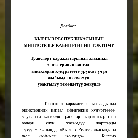
экономических, правовых,
правозащитных, гендерных,
экологических или
коррупционных
Долбоор
последствий.
КЫРГЫЗ РЕСПУБЛИКАСЫНЫН
Информация о
МИНИСТРЛЕР КАБИНЕТИНИН ТОКТОМУ
результатах
общественного
Транспорт каражаттарынын алдынкы
обсуждения
эшиктеринин каптал
Проект постановления
айнектерин күңүрттөөгө уруксат үчүн
Кабинета Министров
жыйымдын өлчөмүн
Кыргызской Республики
убактылуу төмөндөтүү жөнүндө
будет размещен на сайте
Единого портала
общественного
Транспорт каражаттарынын алдынкы
обсуждения проектов
эшиктеринин каптал айнектерин күңүрттөөгө
нормативных правовых
уруксатты каттоодо транспорт каражаттарынын
актов Кыргызской
ээлери үчүн жагымдуу шарттарды
Республики с 1 июня
түзүү максатында,
«
Кыргыз Республикасындагы
2026 года.
жол кыймылы жөнүндө
»
Кыргыз