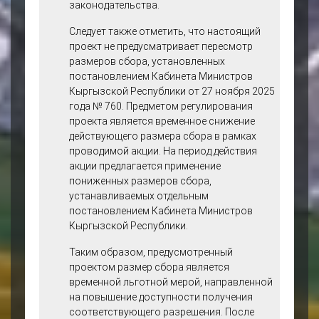
акции по оплате сбора за
законодательства.
тонирование боковых
Следует также отметить, что настоящий
стекол передних дверей
проект не предусматривает пересмотр
транспортных средств.
размеров сбора, установленных
В целях повышения
постановлением Кабинета Министров
доступности
Кыргызской Республики от 27 ноября 2025
государственной услуги,
года № 760. Предметом регулирования
упрощения процедуры
проекта является временное снижение
получения разрешения, а
действующего размера сбора в рамках
также стимулирования
проводимой акции. На период действия
автовладельцев
акции предлагается применение
к легализации
пониженных размеров сбора,
тонирования предлагается
устанавливаемых отдельным
провести указанную акцию
постановлением Кабинета Министров
в период с 10 июня по 10
Кыргызской Республики.
июля 2026 года
включительно с
Таким образом, предусмотренный
установлением временно
проектом размер сбора является
сниженных ставок сбора.
временной льготной мерой, направленной
В рамках акции владельцам
на повышение доступности получения
транспортных средств
соответствующего разрешения. После
будет предоставлена