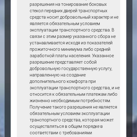
временных мер.
разрешения на тонирование боковых
Кроме того, отмечалась
стекол передних дверей транспортных
положительная динамика
средств носит добровольный характер и не
увеличения количества
является обязательным условием
обращений граждан за
эксплуатации транспортного средства. В
получением разрешений, а
связи с этим размер указанного сбора не
также рост уровня
устанавливается исходя из показателей
легализации ранее
прожиточного минимума либо средней
неоформленных
заработной платы населения. Указанное
тонировок. Реализация
разрешение представляет собой
уазанного механизма
добровольную государственную услугу,
может рассматриваться
направленную на создание
как эффективный
дополнительного комфорта при
инструмент повышения
эксплуатации транспортного средства, и не
собираемости платежей и
относится к обязательным платежам либо
упорядочения сферы
жизненно необходимым потребностям.
допуска транспортных
Получение такого разрешения не является
средств к эксплуатации.
обязательным условием эксплуатации
В этой связи проектом
транспортного средства, которая может
постановления
осуществляться в общем порядке в
предлагается проведение
соответствии с требованиями