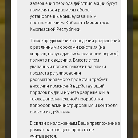
завершения периода действия акции будут
возможность оформить
применяться размеры сбора,
разрешение на
установленные вышеуказанным
тонирование сроком на
постановлением Кабинета Министров
один год.
Кыргызской Республики.
Для транспортных средств
категорий M1 и M1G, за
Также предложение о введении разрешений
исключением
с различными сроками действия (на
электромобилей,
квартал, полугодие либо сезонный период)
предлагается установить
принято к сведению. Вместе с тем
следующие размеры сбора:
указанный вопрос выходит за рамки
- 350 расчетных
предмета регулирования
показателей – для
рассматриваемого проекта и требует
физических лиц-
внесения изменений в действующий
резидентов;
порядок выдачи и учета разрешений, а
- 550 расчетных
также дополнительной проработки
показателей – для
вопросов администрирования и контроля
юридических лиц;
сроков их действия.
- 750 расчетных
показателей – для
В связи с изложенным Ваше предложение в
нерезидентов.
рамках настоящего проекта не
Принятие данного решения
учитывается.