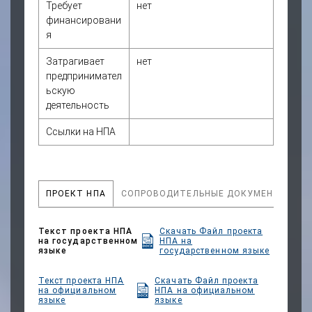
Требует
нет
на
тонирование боковых
финансировани
стекол передних дверей
я
транспортных средств.
Затрагивает
нет
Описательная часть
предпринимател
Постановлением Кабинета
ьскую
Министров Кыргызской
деятельность
Республики от 27
ноября 2025 года № 760
Ссылки на НПА
утвержден Порядок уплаты
сбора и регистрации
разрешения на
тонирование боковых
ПРОЕКТ НПА
СОПРОВОДИТЕЛЬНЫЕ ДОКУМЕНТЫ
стекол передних дверей
транспортных средств
(далее – Порядок).
Текст проекта НПА
Скачать Файл проекта
В соответствии с пунктом 3
на государственном
НПА на
языке
государственном языке
Порядка установлены
следующие размеры сбора
Текст проекта НПА
Скачать Файл проекта
за выдачу разрешения на
на официальном
НПА на официальном
тонирование боковых
языке
языке