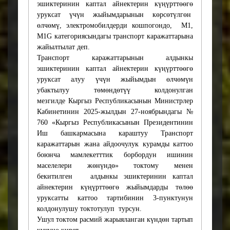
эшиктеринин каптал айнектерин күңүрттөөгө
потребует
уруксат үчүн жыйымдарынын көрсөтүлгөн
дополнительного
өлчөмү, электромобилдерди кошпогондо, М1,
выделения финансовых
M1G категориясындагы транспорт каражаттарына
средств из
жайылтылат деп.
республиканского
Транспорт каражаттарынын алдынкы
бюджета.
эшиктеринин каптал айнектерин күңүрттөөгө
уруксат алуу үчүн жыйымдын өлчөмүн
7. Информация об анализе
убактылуу төмөндөтүү колдонулган
регулятивного
мезгилде Кыргыз Республикасынын Министрлер
воздействия
Кабинетинин 2025-жылдын 27-ноябрындагы №
Представленный проект не
760 «Кыргыз Республикасынын Президентинин
требует проведения
Иш башкармасына караштуу Транспорт
анализа регулятивного
каражаттарын жана айдоочулук курамды каттоо
воздействия, поскольку не
боюнча мамлекетттик борбордун ишинин
направлен на
маселелери жөнүндө» токтому менен
регулирование
бекитилген алдынкы эшиктеринин каптал
предпринимательской
айнектерин күңүрттөөгө жыйымдарды төлөө
деятельности.
уруксатты каттоо тартибинин 3-пунктунун
колдонулушу токтотулуп турсун.
Ушул токтом расмий жарыяланган күндөн тартып