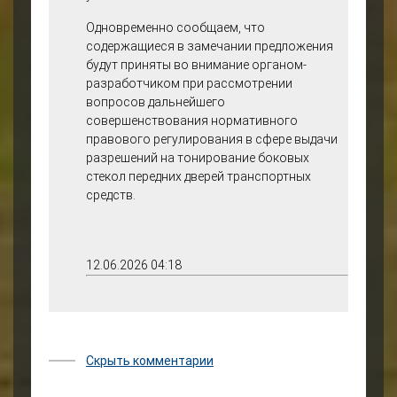
позволит стимулировать
Одновременно сообщаем, что
легальное оформление
содержащиеся в замечании предложения
разрешений на
будут приняты во внимание органом-
тонирование, снизить
разработчиком при рассмотрении
административную
вопросов дальнейшего
нагрузку, а также
совершенствования нормативного
обеспечить увеличение
правового регулирования в сфере выдачи
поступлений платежей
разрешений на тонирование боковых
в установленном порядке.
стекол передних дверей транспортных
средств.
Прогнозы возможных
социальных,
экономических,
правовых,
12.06.2026 04:18
правозащитных,
гендерных,
экологических,
коррупционных
последствий
Скрыть комментарии
Принятие данного проекта
не повлечет социальных,