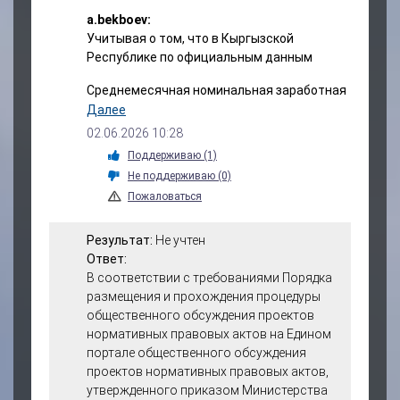
стекол передних дверей
a.bekboev:
транспортных средств:
Учитывая о том, что в Кыргызской
- 500 расчетных
Республике по официальным данным
показателей для
физических лиц-
Среднемесячная номинальная заработная
резидентов;
плата работников предприятий и
Далее
- 700 расчетных
организаций Кыргызстана (без учета
02.06.2026 10:28
показателей для
малых предприятий) в январе – феврале
юридических лиц;
Поддерживаю
(1)
2026 года составила 45 тысяч 734 сома.
- 900 расчетных
Не поддерживаю
(0)
показателей для
Пожаловаться
С учетом инфляции рост оказался более
нерезидентов.
сдержанным: реальная заработная плата
В настоящее время
выросла на 5,6%, что отражает влияние
Результат:
Не учтен
наблюдается устойчивая
ценовой динамики на доходы населения.
Ответ:
тенденция к увеличению
В соответствии с требованиями Порядка
количества лиц,
При этом, прожиточный минимум в
размещения и прохождения процедуры
заинтересованных в
Кыргызстане приблизился к 9.3 тысячи
общественного обсуждения проектов
получении разрешения на
сомов
нормативных правовых актов на Едином
тонирование боковых
портале общественного обсуждения
Учитывая, что предлагаемой редакцией
стекол передних дверей
проектов нормативных правовых актов,
оплата за тонировку будет установлена в
транспортных средств.
утвержденного приказом Министерства
районе 35 тыс. сом, то человек официально
Результаты ранее