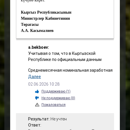
күчүнө кирет.
Кыргыз Республикасынын
Министрлер Кабинетинин
Төрагасы
А.А. Касымалиев
a.bekboev:
Учитывая о том, что в Кыргызской
Республике по официальным данным
Среднемесячная номинальная заработная
плата работников предприятий и
Далее
организаций Кыргызстана (без учета
02.06.2026 10:28
малых предприятий) в январе – феврале
Поддерживаю
(1)
2026 года составила 45 тысяч 734 сома.
Не поддерживаю
(0)
Пожаловаться
С учетом инфляции рост оказался более
сдержанным: реальная заработная плата
выросла на 5,6%, что отражает влияние
Результат:
Не учтен
ценовой динамики на доходы населения.
Ответ: