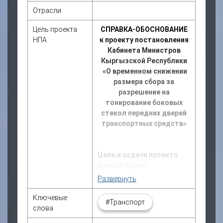
Отрасли
Цель проекта
СПРАВКА-ОБОСНОВАНИЕ
НПА
к проекту постановления
Кабинета Министров
Кыргызской Республики
«О временном снижении
размера сбора за
разрешение на
тонирование боковых
стекол передних дверей
транспортных средств»
Цель и задачи проекта
Данный проект
постановления
Развернуть
разработан в целях
создания
благоприятных
Ключевые
#Транспорт
условий для граждан при
слова
получении разрешений